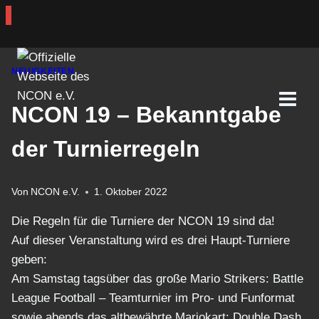
Zum
NEUIGKEITEN
Inhalt
springen
NCON 19 – Bekanntgabe
der Turnierregeln
Von
NCON e.V.
1. Oktober 2022
Die Regeln für die Turniere der NCON 19 sind da!
Auf dieser Veranstaltung wird es drei Haupt-Turniere
geben:
Am Samstag tagsüber das große Mario Strikers: Battle
League Football – Teamturnier im Pro- und Funformat
sowie abends das altbewährte Mariokart: Double Dash,