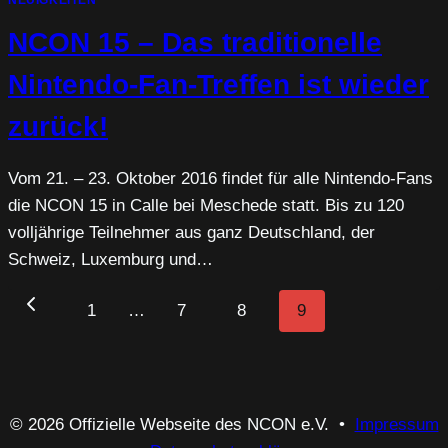
NEUIGKEITEN
NCON 15 – Das traditionelle
Nintendo-Fan-Treffen ist wieder
zurück!
Vom 21. – 23. Oktober 2016 findet für alle Nintendo-Fans
die NCON 15 in Calle bei Meschede statt. Bis zu 120
volljährige Teilnehmer aus ganz Deutschland, der
Schweiz, Luxemburg und…
Seitennavigation
Vorherige
1
…
7
8
9
Seite
© 2026 Offizielle Webseite des NCON e.V. •
Impressum