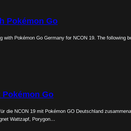
th Pokémon Go
ng with Pokémon Go Germany for NCON 19. The following bonu
t Pokémon Go
r für die NCON 19 mit Pokémon GO Deutschland zusammenarb
egnet Wattzapf, Porygon…